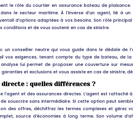
ement le rôle du courtier en assurance bateau de plaisance. 
 dans le secteur maritime. À l’inverse d’un agent, lié à un
entail d’options adaptées à vos besoins. Son rôle principal
s conditions et de vous soutenir en cas de sinistre.
c un conseiller neutre qui vous guide dans le dédale de l
ail vos exigences, tenant compte du type de bateau, de la z
 analyse lui permet de proposer une couverture sur mesure
s garanties et exclusions et vous assiste en cas de sinistre, 
directe : quelles différences ?
er de l’agent et des assurances directes. L’agent est rattac
et de souscrire sans intermédiaire. Si cette option peut sem
son des offres, déchiffrez les termes complexes et gérez vo
let, source d’économies à long terme. Son volume d’affa