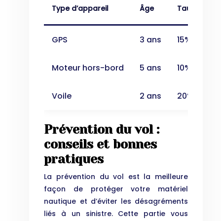
Type d’appareil
Âge
Taux de dép
GPS
3 ans
15%
Moteur hors-bord
5 ans
10%
Voile
2 ans
20%
Prévention du vol :
conseils et bonnes
pratiques
La prévention du vol est la meilleure
façon de protéger votre matériel
nautique et d’éviter les désagréments
liés à un sinistre. Cette partie vous